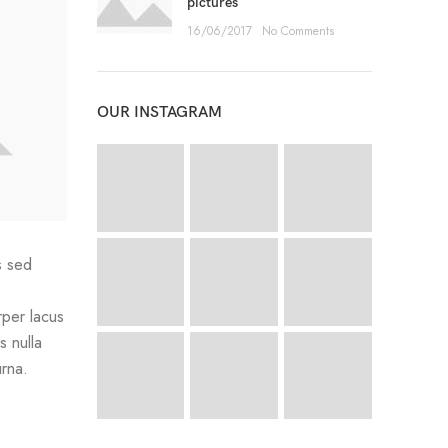
pictures
16/06/2017
No Comments
OUR INSTAGRAM
s sed
rper lacus
s nulla
urna.