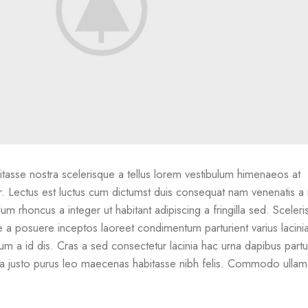
bitasse nostra scelerisque a tellus lorem vestibulum himenaeos at
. Lectus est luctus cum dictumst duis consequat nam venenatis a 
um rhoncus a integer ut habitant adipiscing a fringilla sed. Sceler
e a posuere inceptos laoreet condimentum parturient varius lacini
tum a id dis. Cras a sed consectetur lacinia hac urna dapibus partu
a justo purus leo maecenas habitasse nibh felis. Commodo ulla