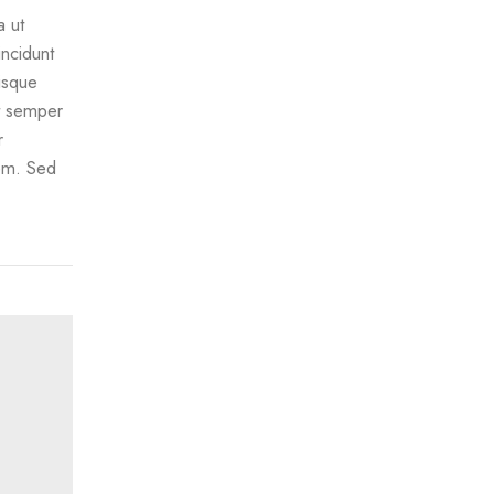
a ut
ncidunt
uisque
nt semper
r
rem. Sed