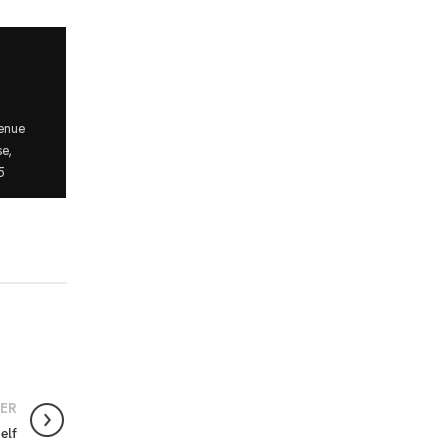
venue
e,
5
ER
elf