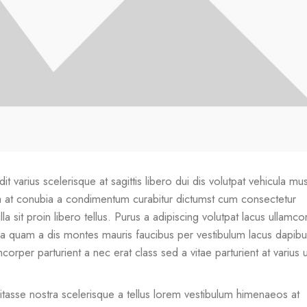
it varius scelerisque at sagittis libero dui dis volutpat vehicula mu
s a at conubia a condimentum curabitur dictumst cum consectetur
a sit proin libero tellus.
Purus a adipiscing volutpat lacus ullamco
m a quam a dis montes mauris faucibus per vestibulum lacus dapibu
corper parturient a nec erat class sed a vitae parturient at varius 
bitasse nostra scelerisque a tellus lorem vestibulum himenaeos at