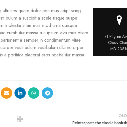
g ultricies quam dolor nec mus adipi scing
sti bulum a suscipit a scele risque suspe
m molestie vitae euis mod urna quisque
a hac curab itur massa a a ipsum viva mus etiam
71 Pilgrim A
o parturient a semper in condimentum vitae
Chevy Chas
amcorper vesti bulum vestibulum ullamc orper
MD 2081
uis a porttitor placerat eros nostra itur massa
OLD
Reinterprets the classic booksh