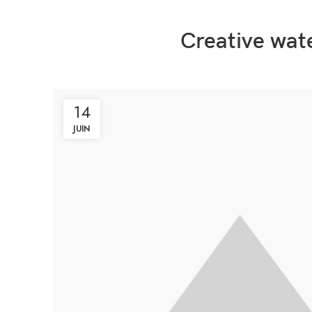
Creative wate
14
JUIN