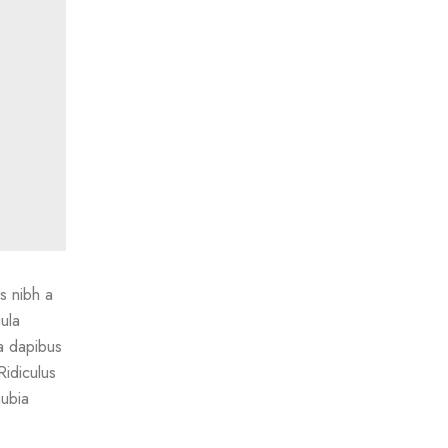
s nibh a
ula
 a dapibus
Ridiculus
nubia