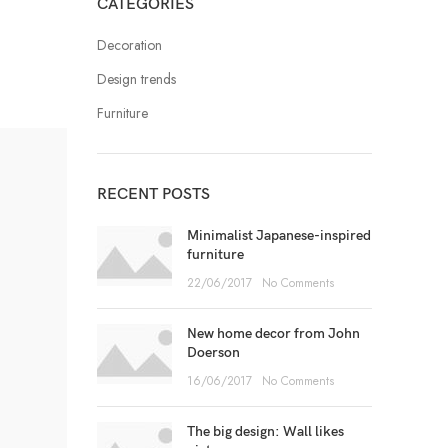
CATEGORIES
Decoration
Design trends
Furniture
RECENT POSTS
Minimalist Japanese-inspired
furniture
22/06/2017
No Comments
New home decor from John
Doerson
16/06/2017
No Comments
The big design: Wall likes