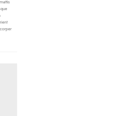
mattis
isque
a
rient
mcorper