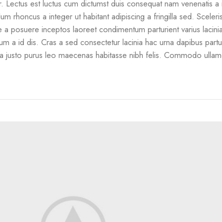
. Lectus est luctus cum dictumst duis consequat nam venenatis a 
um rhoncus a integer ut habitant adipiscing a fringilla sed. Sceler
e a posuere inceptos laoreet condimentum parturient varius lacini
tum a id dis. Cras a sed consectetur lacinia hac urna dapibus partu
a justo purus leo maecenas habitasse nibh felis. Commodo ulla