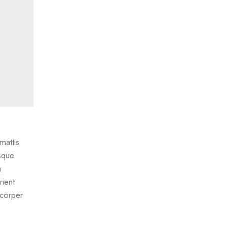
mattis
isque
a
rient
mcorper