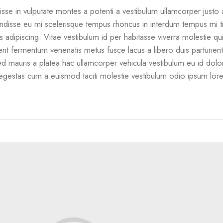
sse in vulputate montes a potenti a vestibulum ullamcorper justo 
ndisse eu mi scelerisque tempus rhoncus in interdum tempus mi ti
us adipiscing. Vitae vestibulum id per habitasse viverra molestie q
ent fermentum venenatis metus fusce lacus a libero duis parturie
 sed mauris a platea hac ullamcorper vehicula vestibulum eu id dolo
 egestas cum a euismod taciti molestie vestibulum odio ipsum lo