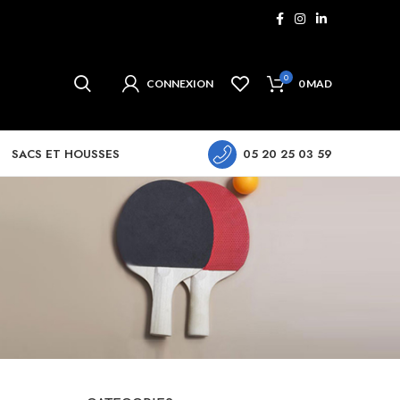
0
CONNEXION
0
MAD
SACS ET HOUSSES
05 20 25 03 59