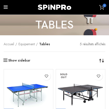
0
TABLES
Accueil
Equipement
Tables
5 résultats affichés
Show sidebar
SOLD
OUT