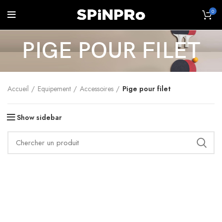
0
PIGE POUR FILET
Accueil
Equipement
Accessoires
Pige pour filet
Show sidebar