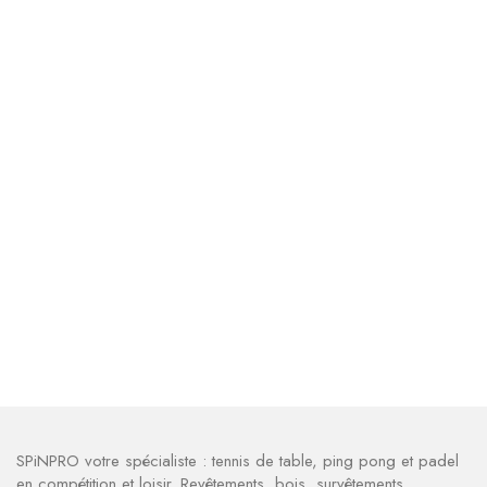
SPiNPRO votre spécialiste : tennis de table, ping pong et padel
en compétition et loisir. Revêtements, bois, survêtements,