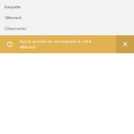
Raquette
Vêtement
Chaussures
Sacs et housses
Aucun produit ne correspond à votre
sélection.
Équipement
LIENS UTILES
A propos de nous
Livraison, retour et échange
Conditions générales de vente
Politique de confidentialité
Mentions légales
Contactez-nous