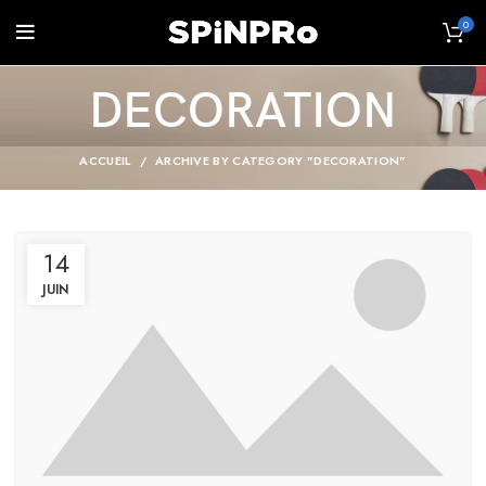
0
DECORATION
ACCUEIL
ARCHIVE BY CATEGORY "DECORATION"
14
JUIN