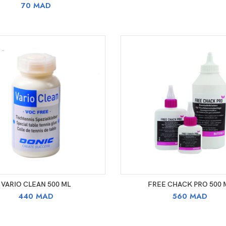
70
MAD
AJOUTER AU PANIER
AJOUTER AU PANIER
VARIO CLEAN 500 ML
FREE CHACK PRO 500 
440
MAD
560
MAD