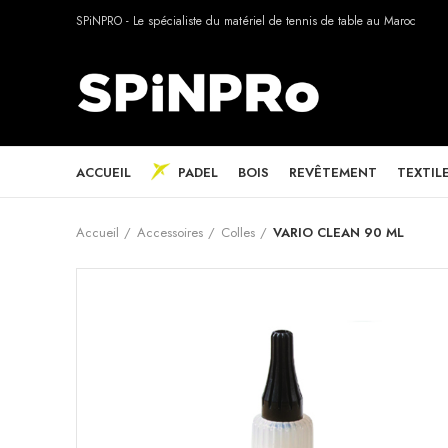
SPiNPRO - Le spécialiste du matériel de tennis de table au Maroc
ACCUEIL
PADEL
BOIS
REVÊTEMENT
TEXTIL
Accueil
Accessoires
Colles
VARIO CLEAN 90 ML