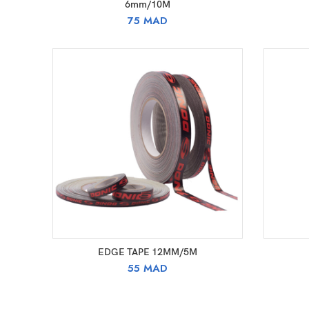
6mm/10M
75
MAD
AJOUTER AU PANIER
EDGE TAPE 12MM/5M
55
MAD