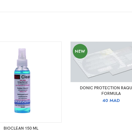
NEW
AJOUTER AU PANIER
DONIC PROTECTION RAQ
FORMULA
40
MAD
AJOUTER AU PANIER
BIOCLEAN 150 ML