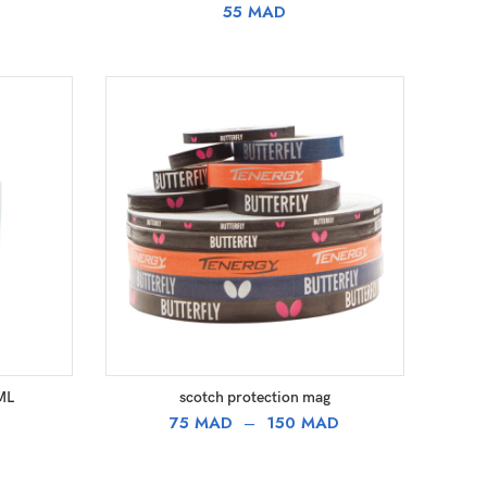
55
MAD
CHOIX DES OPTIONS
ML
scotch protection mag
Plage
75
MAD
–
150
MAD
de
prix :
75 MAD