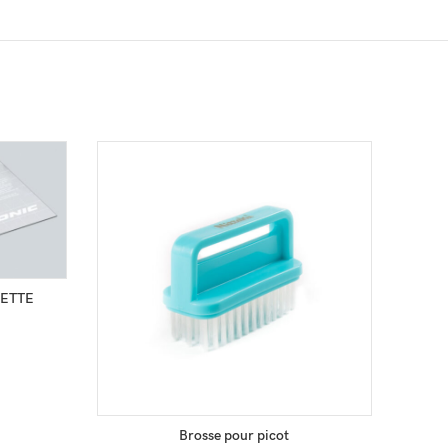
UETTE
AJOUTER AU PANIER
Brosse pour picot