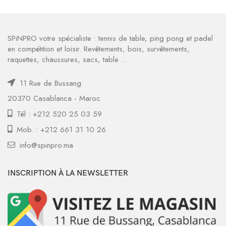
initial
actuel
initial
actuel
était :
est :
était :
est :
440 MAD.
352 MAD.
330 MAD.
231 MAD.
SPiNPRO votre spécialiste : tennis de table, ping pong et padel
en compétition et loisir. Revêtements, bois, survêtements,
raquettes, chaussures, sacs, table ...
11 Rue de Bussang
20370 Casablanca - Maroc
Tél : +212 520 25 03 59
Mob. : +212 661 31 10 26
info@spinpro.ma
INSCRIPTION À LA NEWSLETTER