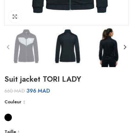
Click to enlarge
Suit jacket TORI LADY
Le
Le
396
MAD
660
MAD
prix
prix
Couleur
initial
actuel
était :
est :
660 MAD.
396 MAD.
Taille