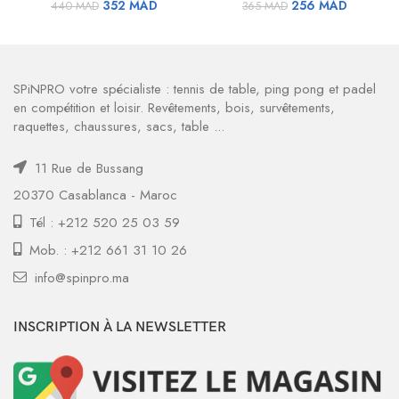
Le
Le
Le
Le
352
MAD
256
MAD
440
MAD
365
MAD
prix
prix
prix
prix
initial
actuel
initial
actuel
était :
est :
était :
est :
440 MAD.
352 MAD.
365 MAD.
256 MAD
SPiNPRO votre spécialiste : tennis de table, ping pong et padel
en compétition et loisir. Revêtements, bois, survêtements,
raquettes, chaussures, sacs, table ...
11 Rue de Bussang
20370 Casablanca - Maroc
Tél : +212 520 25 03 59
Mob. : +212 661 31 10 26
info@spinpro.ma
INSCRIPTION À LA NEWSLETTER