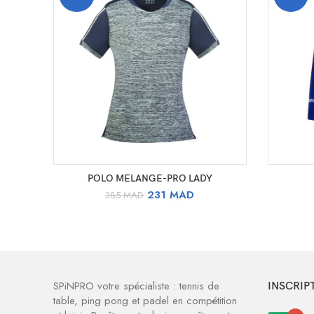
CHOIX DES OPTIONS
POLO MELANGE-PRO LADY
Le
Le
231
MAD
385
MAD
prix
prix
initial
actuel
était :
est :
385 MAD.
231 MAD.
SPiNPRO votre spécialiste : tennis de
INSCRIP
table, ping pong et padel en compétition