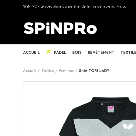
SPiNPRO - Le spécialiste du matériel de tennis de table au Maroc
ACCUEIL
PADEL
BOIS
REVÊTEMENT
TEXTIL
Accueil
Textiles
Femmes
Shirt TORI LADY