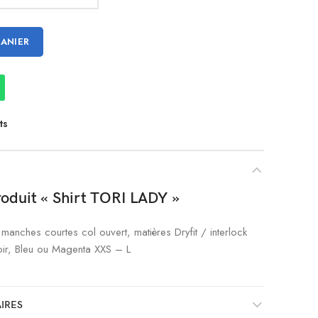
PANIER
ts
roduit « Shirt TORI LADY »
anches courtes col ouvert, matières Dryfit / interlock
oir, Bleu ou Magenta XXS – L
IRES