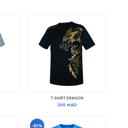
CHOIX DES OPTIONS
T-SHIRT DRAGON
e
300
MAD
rix
ctuel
st :
-50%
98 MAD.