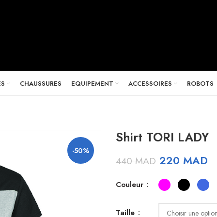
ES
CHAUSSURES
EQUIPEMENT
ACCESSOIRES
ROBOTS
Shirt TORI LADY
-50%
Le
L
220
MAD
440
MAD
prix
pr
initial
ac
Couleur
était :
es
440 MAD.
2
Taille