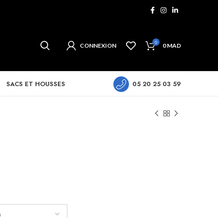
0
CONNEXION
0
MAD
SACS ET HOUSSES
05 20 25 03 59
e
ix
tuel
t :
20 MAD.