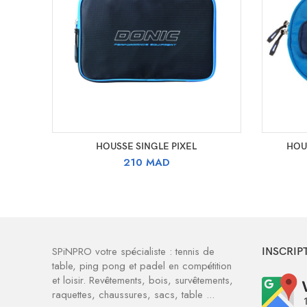
CHOIX DES OPTIONS
HOUSSE SINGLE PIXEL
HOU
210
MAD
SPiNPRO votre spécialiste : tennis de
INSCRIP
table, ping pong et padel en compétition
et loisir. Revêtements, bois, survêtements,
raquettes, chaussures, sacs, table ...