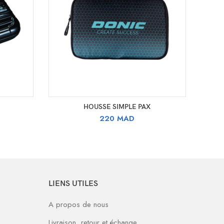
AJOUTER AU PANIER
HOUSSE SIMPLE PAX
220
MAD
LIENS UTILES
A propos de nous
Livraison, retour et échange