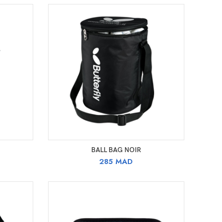
AJOUTER AU PANIER
BALL BAG NOIR
e
285
MAD
rix
ctuel
st :
540 MAD.