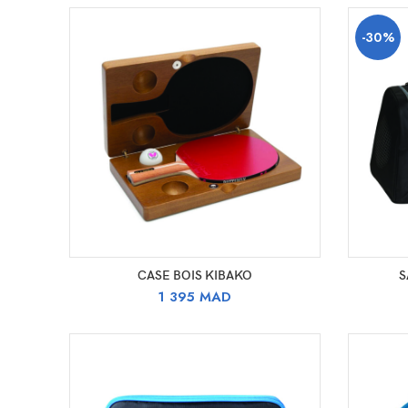
-30%
AJOUTER AU PANIER
CASE BOIS KIBAKO
S
1 395
MAD