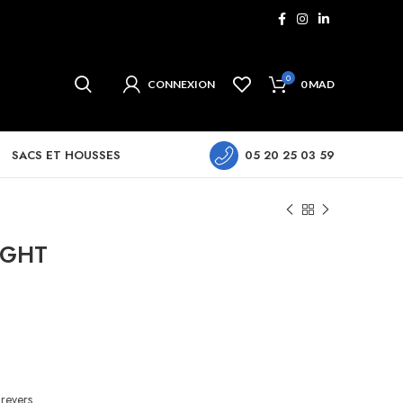
0
CONNEXION
0
MAD
SACS ET HOUSSES
05 20 25 03 59
IGHT
revers