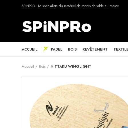
SPiNPRO - Le spécialiste du matériel de tennis de table au Maroc
ACCUEIL
PADEL
BOIS
REVÊTEMENT
TEXTIL
Accueil
Bois
NITTAKU WINGLIGHT