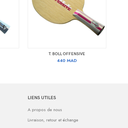
SELECT OPTIONS
T. BOLL OFFENSIVE
440
MAD
LIENS UTILES
A propos de nous
Livraison, retour et échange