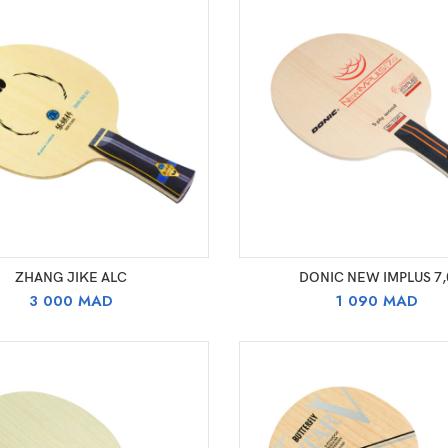
SELECT OPTIONS
SELECT OPTIONS
ZHANG JIKE ALC
DONIC NEW IMPLUS 7,
3 000
MAD
1 090
MAD