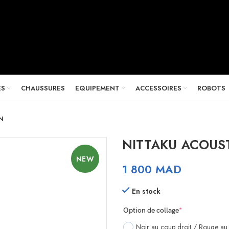
ES
CHAUSSURES
EQUIPEMENT
ACCESSOIRES
ROBOTS
N
NITTAKU ACOUS
NEW
1 800
MAD
En stock
(required)
Option de collage
*
Noir au coup droit / Rouge au 