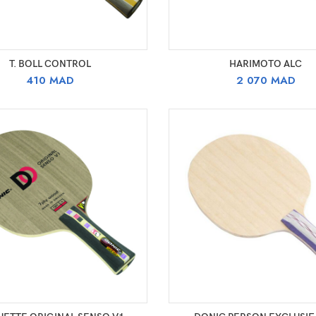
SELECT OPTIONS
SELECT OPTIONS
T. BOLL CONTROL
HARIMOTO ALC
410
MAD
2 070
MAD