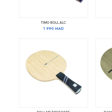
SELECT OPTIONS
TIMO BOLL ALC
1 990
MAD