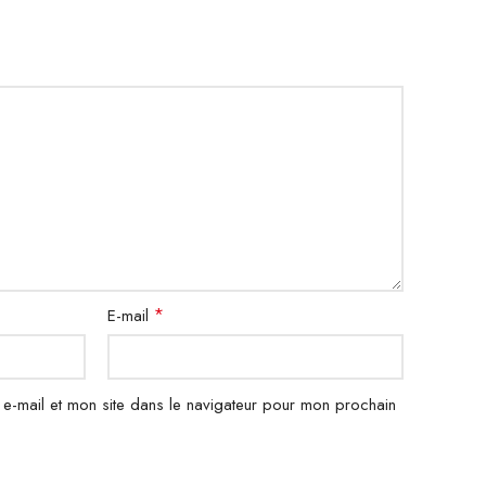
AR +, OFF, OFF –
FD3 Technologie
*
E-mail
e-mail et mon site dans le navigateur pour mon prochain