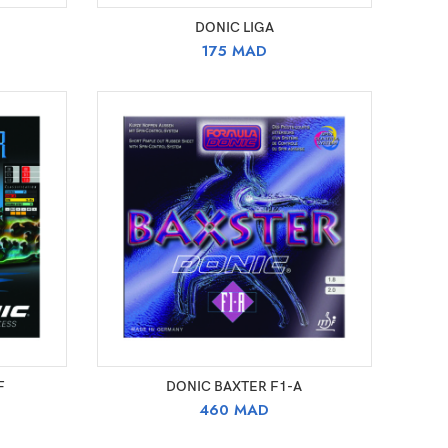
CHOIX DES OPTIONS
DONIC LIGA
175
MAD
CHOIX DES OPTIONS
F
DONIC BAXTER F1-A
460
MAD