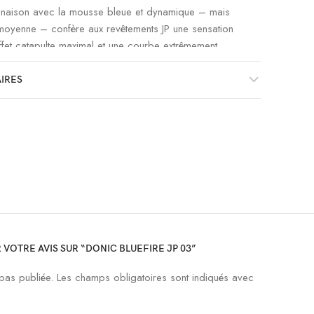
inaison avec la mousse bleue et dynamique – mais
 moyenne – confère aux revêtements JP une sensation
ffet catapulte maximal et une courbe extrêmement
dhérente, tendue et pourtant élastique permet une
nt lors du jeu en top-spin et offre un contrôle
IRES
7+
9+
10++
Tendre
 VOTRE AVIS SUR “DONIC BLUEFIRE JP 03”
pas publiée.
Les champs obligatoires sont indiqués avec
élasticité et spin