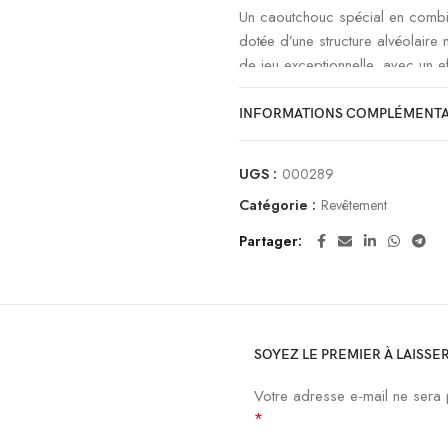
Un caoutchouc spécial en comb
dotée d’une structure alvéolaire
de jeu exceptionnelle, avec un e
élevée. La surface extrêmement a
rotation maximale, particulièreme
INFORMATIONS COMPLÉMENTA
extraordinaire.
UGS :
000289
contrôle:
Catégorie :
Revêtement
Partager
vitesse:
spin:
dureté:
SOYEZ LE PREMIER À LAISSER
Votre adresse e-mail ne sera 
surface:
*