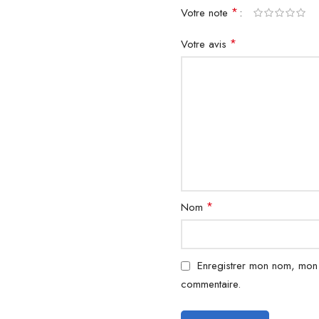
Caractéristiques :
*
Votre note
DONIC-Technologie:
*
Votre avis
*
Nom
Enregistrer mon nom, mon 
commentaire.