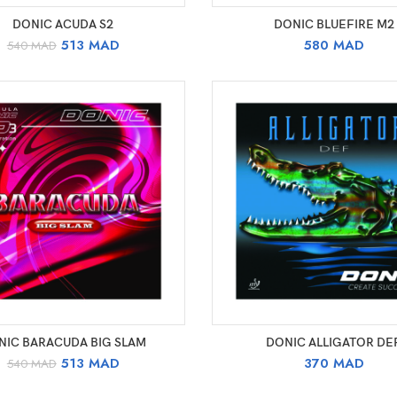
CHOIX DES OPTIONS
CHOIX DES OPTIONS
DONIC ACUDA S2
DONIC BLUEFIRE M2
Le
Le
513
MAD
580
MAD
540
MAD
prix
prix
initial
actuel
était :
est :
540 MAD.
513 MAD.
CHOIX DES OPTIONS
CHOIX DES OPTIONS
NIC BARACUDA BIG SLAM
DONIC ALLIGATOR DE
Le
Le
513
MAD
370
MAD
540
MAD
prix
prix
initial
actuel