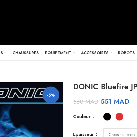
ES
CHAUSSURES
EQUIPEMENT
ACCESSOIRES
ROBOTS
DONIC Bluefire J
-5%
Le
Le
551
MAD
580
MAD
prix
pr
initial
ac
Couleur
était :
est
580 MAD.
55
Epaisseur