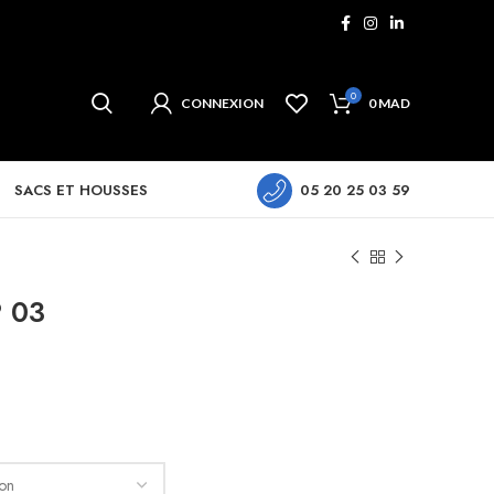
0
CONNEXION
0
MAD
SACS ET HOUSSES
05 20 25 03 59
P 03
ix
tuel
 :
1 MAD.