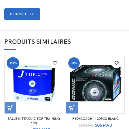
PRODUITS SIMILAIRES
-24%
-8%
BALLE NITTAKU J-TOP TRAINING
P40+COACH *120PCS BLANC
120
Le
Le
505
MAD
550
MAD