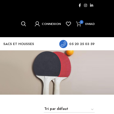
0
CONNEXION
0
MAD
SACS ET HOUSSES
05 20 25 03 59