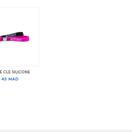
X DES OPTIONS
E CLE SILICONE
45
MAD