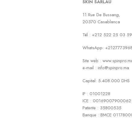
SKIN SARLAU
11 Rue De Bussang,
20370 Casablanca
Tél : +212 522 25 03 59
WhatsApp: +212777396
Site web : www.spinpro.m
e-mail :
info@spinpro.ma
Capital: 5.408.000 DHS
IF : 01001228
ICE : 00169007900062
Patente : 35800535
Banque : BMCE 011780