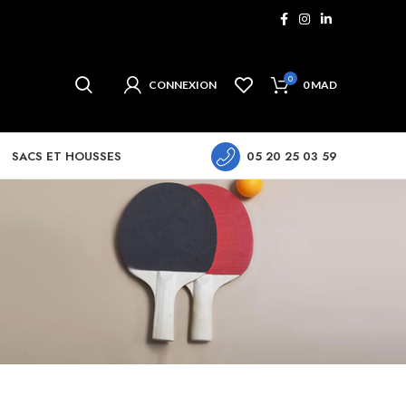
0
CONNEXION
0
MAD
SACS ET HOUSSES
05 20 25 03 59